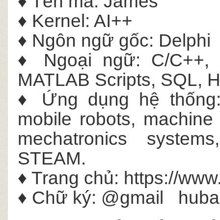
♦ Tên mã: James
♦ Kernel: AI++
♦ Ngôn ngữ gốc: Delphi
♦ Ngoại ngữ: C/C++, P
MATLAB Scripts, SQL,
♦ Ứng dụng hệ thống: in
mobile robots, machine v
mechatronics systems
STEAM.
♦ Trang chủ: https://www
♦ Chữ ký:
@gmail
huba