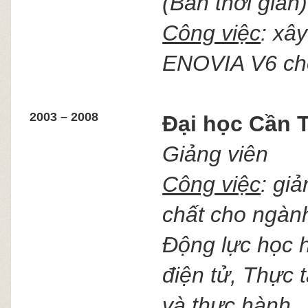
(Bán thời gian)
Công việc
: xâ
ENOVIA V6 cho
2003 – 2008
Đại học Cần 
Giảng viên
Công việc
: gi
chất cho ngành
Động lực học h
điện tử, Thực t
và thực hành.